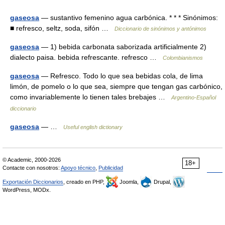
gaseosa
— sustantivo femenino agua carbónica. * * * Sinónimos:
■ refresco, seltz, soda, sifón …
Diccionario de sinónimos y antónimos
gaseosa
— 1) bebida carbonata saborizada artificialmente 2)
dialecto paisa. bebida refrescante. refresco …
Colombianismos
gaseosa
— Refresco. Todo lo que sea bebidas cola, de lima
limón, de pomelo o lo que sea, siempre que tengan gas carbónico,
como invariablemente lo tienen tales brebajes …
Argentino-Español
diccionario
gaseosa
— …
Useful english dictionary
© Academic, 2000-2026
18+
Contacte con nosotros:
Apoyo técnico
,
Publicidad
Exportación Diccionarios
, creado en PHP,
Joomla,
Drupal,
WordPress, MODx.