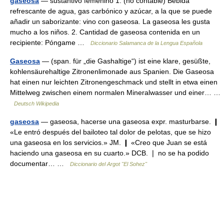
gaseosa
— sustantivo femenino 1. (no contable) Bebida
refrescante de agua, gas carbónico y azúcar, a la que se puede
añadir un saborizante: vino con gaseosa. La gaseosa les gusta
mucho a los niños. 2. Cantidad de gaseosa contenida en un
recipiente: Póngame …
Diccionario Salamanca de la Lengua Española
Gaseosa
— (span. für „die Gashaltige“) ist eine klare, gesüßte,
kohlensäurehaltige Zitronenlimonade aus Spanien. Die Gaseosa
hat einen nur leichten Zitronengeschmack und stellt in etwa einen
Mittelweg zwischen einem normalen Mineralwasser und einer… …
Deutsch Wikipedia
gaseosa
— gaseosa, hacerse una gaseosa expr. masturbarse. ❙
«Le entró después del bailoteo tal dolor de pelotas, que se hizo
una gaseosa en los servicios.» JM. ❙ «Creo que Juan se está
haciendo una gaseosa en su cuarto.» DCB. ❘ no se ha podido
documentar… …
Diccionario del Argot "El Sohez"