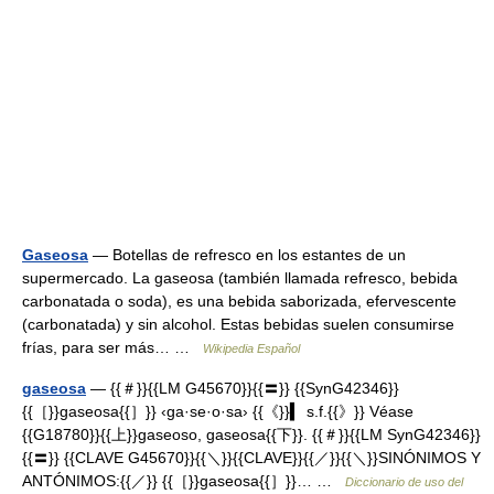
Gaseosa
— Botellas de refresco en los estantes de un
supermercado. La gaseosa (también llamada refresco, bebida
carbonatada o soda), es una bebida saborizada, efervescente
(carbonatada) y sin alcohol. Estas bebidas suelen consumirse
frías, para ser más… …
Wikipedia Español
gaseosa
— {{＃}}{{LM G45670}}{{〓}} {{SynG42346}}
{{［}}gaseosa{{］}} ‹ga·se·o·sa› {{《}}▍ s.f.{{》}} Véase
{{G18780}}{{上}}gaseoso, gaseosa{{下}}. {{＃}}{{LM SynG42346}}
{{〓}} {{CLAVE G45670}}{{＼}}{{CLAVE}}{{／}}{{＼}}SINÓNIMOS Y
ANTÓNIMOS:{{／}} {{［}}gaseosa{{］}}… …
Diccionario de uso del