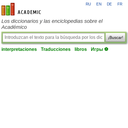
RU
EN
DE
FR
es-academic.com
Los diccionarios y las enciclopedias sobre el
Académico
¡Buscar!
interpretaciones
Traducciones
libros
Игры ⚽