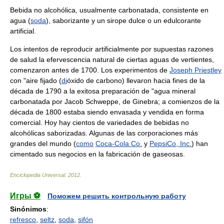
Bebida no alcohólica, usualmente carbonatada, consistente en
agua (
soda
), saborizante y un sirope dulce o un edulcorante
artificial.
Los intentos de reproducir artificialmente por supuestas razones
de salud la efervescencia natural de ciertas aguas de vertientes,
comenzaron antes de 1700. Los experimentos de
Joseph Priestley
con "aire fijado (
di
óxido de carbono) llevaron hacia fines de la
década de 1790 a la exitosa preparación de "agua mineral
carbonatada por Jacob Schweppe, de Ginebra; a comienzos de la
década de 1800 estaba siendo envasada y vendida en forma
comercial. Hoy hay cientos de variedades de bebidas no
alcohólicas saborizadas. Algunas de las corporaciones más
grandes del mundo (
como
Coca-Cola Co.
y
PepsiCo, Inc.
) han
cimentado sus negocios en la fabricación de gaseosas.
Enciclopedia Universal
.
2012
.
Игры ⚽
Поможем решить контрольную работу
Sinónimos
:
refresco
,
seltz
,
soda
,
sifón